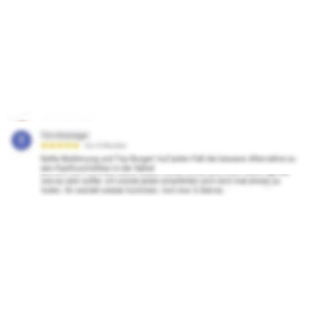
Hier ein kleiner Auszug unsere 
Bewertungen
Wenn Ihr zufrieden seid mit unserem Service und 
unserer Qualität, könnt Ihr uns gerne bei Google 
bewerten.Deine Bewertung kannst Du 
hier
 abgeben.